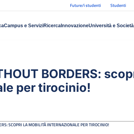
Future/i studenti
Studenti
ca
Campus e Servizi
Ricerca
Innovazione
Università e Società
HOUT BORDERS: scopri 
le per tirocinio!
S: SCOPRI LA MOBILITÀ INTERNAZIONALE PER TIROCINIO!