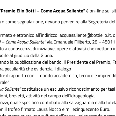
“Premio Elio Botti – Come Acqua Saliente”
è on-line sul si
ta o come segnalazione, devono pervenire alla Segreteria de
rmato elettronico all’indirizzo: acquasaliente@bottielio.it, 
ti – Come Acqua Saliente”
Via Emanuele Filiberto, 28 – 45011
uto a conoscenza di iniziative, opere o attività che mettano in
orle al giudizio della Giuria.
 la pubblicazione del bando, il Presidente del Premio, Fabi
a peculiarità che evidenzia il dialogo
re il rapporto con il mondo accademico, tecnico e imprendito
rale”.
ua Saliente”
costituisce un esclusivo riconoscimento per tesi d
ioni, brevetti, attività nel campo dell’Idrogeologia
pozzi, quale specifico contributo alla salvaguardia e alla tut
con il trofeo firmato Laura Nocco e millecinquecento Euro.
nde promuovere una cultura dell’acqua, valorizzando opere e