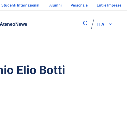
Studenti Internazionali
Alumni
Personale
Enti e Imprese
ITA
Ateneo
News
io Elio Botti