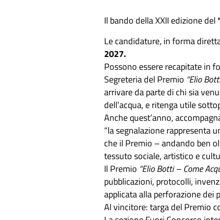
Il bando della XXII edizione del
Le candidature, in forma diret
2027.
Possono essere recapitate in fo
Segreteria del Premio
“Elio Bot
arrivare da parte di chi sia ven
dell’acqua, e ritenga utile sottop
Anche quest’anno, accompagnando
“la segnalazione rappresenta un
che il Premio – andando ben olt
tessuto sociale, artistico e cultu
Il Premio
“Elio Botti – Come Acq
pubblicazioni, protocolli, invenz
applicata alla perforazione dei 
Al vincitore: targa del Premio 
La sezione Fuori Concorso inte