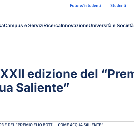
Future/i studenti
Studenti
ca
Campus e Servizi
Ricerca
Innovazione
Università e Società
XXII edizione del “Prem
a Saliente”
IONE DEL “PREMIO ELIO BOTTI – COME ACQUA SALIENTE”