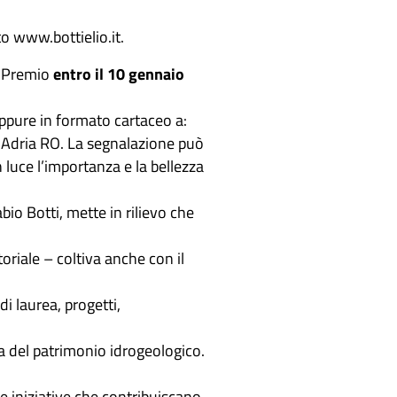
to www.bottielio.it.
l Premio
entro il 10 gennaio
oppure in formato cartaceo a:
 Adria RO. La segnalazione può
 luce l’importanza e la bellezza
o Botti, mette in rilievo che
riale – coltiva anche con il
i laurea, progetti,
ela del patrimonio idrogeologico.
 iniziative che contribuiscano