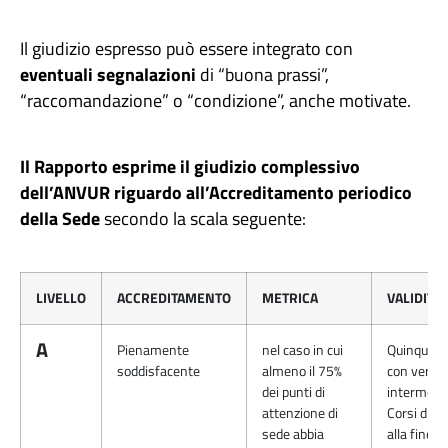
Il giudizio espresso può essere integrato con
eventuali segnalazioni
di “buona prassi”,
“raccomandazione” o “condizione”, anche motivate.
Il Rapporto esprime il giudizio complessivo
dell’ANVUR riguardo all’Accreditamento periodico
della Sede
secondo la scala seguente:
LIVELLO
ACCREDITAMENTO
METRICA
VALIDITÀ
A
Pienamente
nel caso in cui
Quinquenn
soddisfacente
almeno il 75%
con verifi
dei punti di
intermedia
attenzione di
Corsi di St
sede abbia
alla fine de