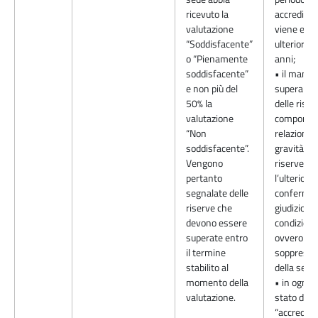
ricevuto la
accredita
valutazione
viene este
“Soddisfacente”
ulteriori 4
o “Pienamente
anni;
soddisfacente”
• il manca
e non più del
superame
50% la
delle riser
valutazione
comporta, 
“Non
relazione a
soddisfacente”.
gravità di t
Vengono
riserve,
pertanto
l’ulteriore
segnalate delle
conferma 
riserve che
giudizio
devono essere
condiziona
superate entro
ovvero la
il termine
soppressi
stabilito al
della sede;
momento della
• in ogni c
valutazione.
stato di
“accredit