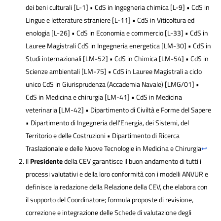
dei beni culturali [L-1] • CdS in Ingegneria chimica [L-9] • CdS in
Lingue e letterature straniere [L-11] • CdS in Viticoltura ed
enologia [L-26] • CdS in Economia e commercio [L-33] • CdS in
Lauree Magistrali CdS in Ingegneria energetica [LM-30] • CdS in
Studi internazionali [LM-52] • CdS in Chimica [LM-54] • CdS in
Scienze ambientali [LM-75] • CdS in Lauree Magistrali a ciclo
unico CdS in Giurisprudenza (Accademia Navale) [LMG/01] •
CdS in Medicina e chirurgia [LM-41] • CdS in Medicina
veterinaria [LM-42] • Dipartimento di Civiltà e Forme del Sapere
• Dipartimento di Ingegneria dell’Energia, dei Sistemi, del
Territorio e delle Costruzioni • Dipartimento di Ricerca
Traslazionale e delle Nuove Tecnologie in Medicina e Chirurgia
↩
Il
Presidente
della CEV garantisce il buon andamento di tutti i
processi valutativi e della loro conformità con i modelli ANVUR e
definisce la redazione della Relazione della CEV, che elabora con
il supporto del Coordinatore; formula proposte di revisione,
correzione e integrazione delle Schede di valutazione degli