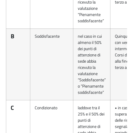
ricevuto la
terzo anno
valutazione
“Pienamente
soddisfacente”
B
Soddisfacente
nel caso in cui
Quinquenn
almeno il 50%
con verifi
dei punti di
intermedia
attenzione di
Corsi di St
sede abbia
alla fine de
ricevuto la
terzo anno
valutazione
“Soddisfacente”
o “Pienamente
soddisfacente”
C
Condizionato
laddove tra il
• in caso d
25% e il 50% dei
superame
punti di
delle riser
attenzione di
segnalate 
sede abbia
periodo di