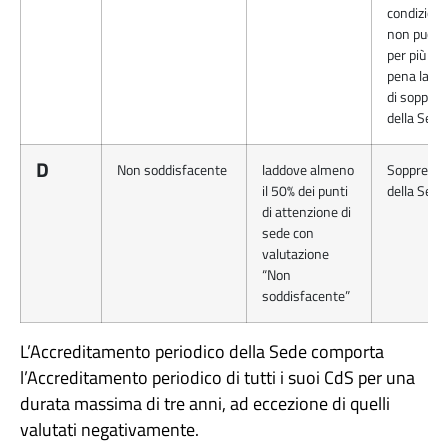
condiziona
non può d
per più di 
pena la pr
di soppre
della Sede
D
Non soddisfacente
laddove almeno
Soppressi
il 50% dei punti
della Sede
di attenzione di
sede con
valutazione
“Non
soddisfacente”
L’Accreditamento periodico della Sede comporta
l’Accreditamento periodico di tutti i suoi CdS per una
durata massima di tre anni, ad eccezione di quelli
valutati negativamente.