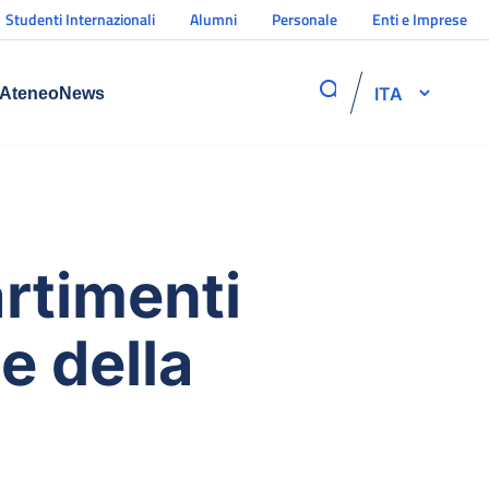
Studenti Internazionali
Alumni
Personale
Enti e Imprese
ITA
Ateneo
News
artimenti
e della