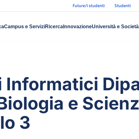
Future/i studenti
Studenti
ca
Campus e Servizi
Ricerca
Innovazione
Università e Società
i Informatici Dip
Biologia e Scienz
lo 3