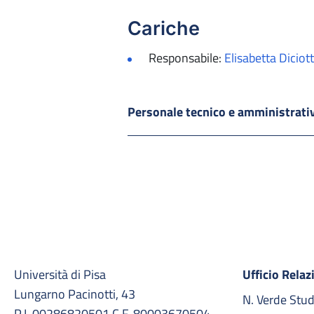
Cariche
Responsabile:
Elisabetta Diciott
Personale tecnico e amministrat
Università di Pisa
Ufficio Relaz
Lungarno Pacinotti, 43
N. Verde Stu
P.I. 00286820501 C.F. 80003670504