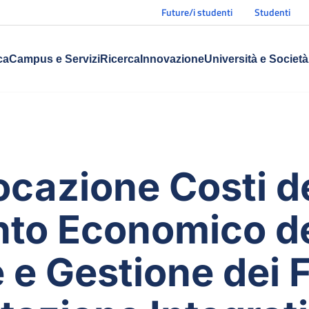
Future/i studenti
Studenti
ca
Campus e Servizi
Ricerca
Innovazione
Università e Società
locazione Costi d
nto Economico d
 e Gestione dei 