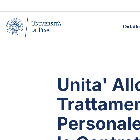
Didatti
Unita' Al
Trattame
Personale