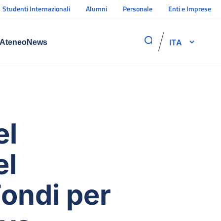
Studenti Internazionali
Alumni
Personale
Enti e Imprese
ITA
Ateneo
News
el
el
Fondi per