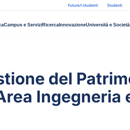
Future/i studenti
Studenti
ca
Campus e Servizi
Ricerca
Innovazione
Università e Società
stione del Patri
 Area Ingegneria 