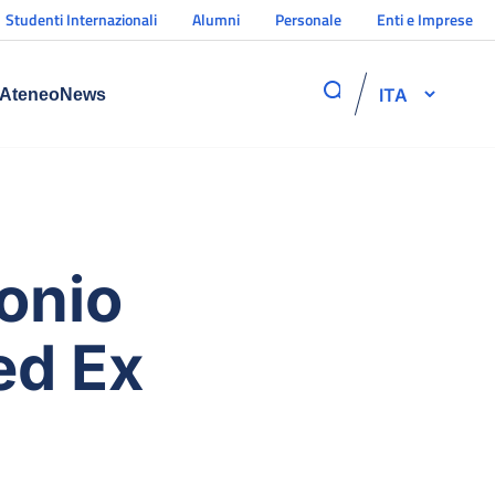
Studenti Internazionali
Alumni
Personale
Enti e Imprese
ITA
Ateneo
News
monio
ed Ex