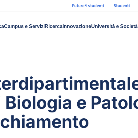
Future/i studenti
Studenti
ca
Campus e Servizi
Ricerca
Innovazione
Università e Società
terdipartimentale
 Biologia e Patol
cchiamento