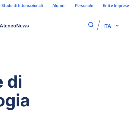
Studenti Internazionali
Alumni
Personale
Enti e Imprese
ITA
Ateneo
News
 di
ogia