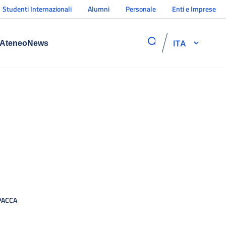
Studenti Internazionali
Alumni
Personale
Enti e Imprese
ITA
Ateneo
News
PACCA