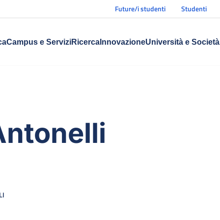
Future/i studenti
Studenti
ca
Campus e Servizi
Ricerca
Innovazione
Università e Società
ntonelli
LI