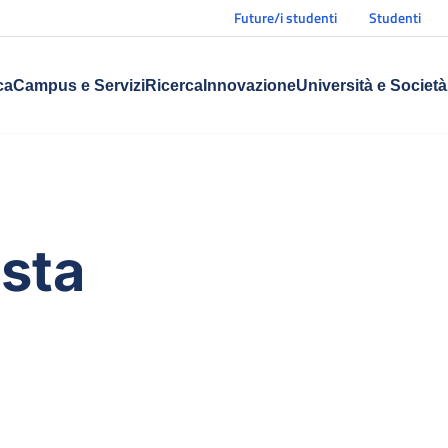
Future/i studenti
Studenti
ca
Campus e Servizi
Ricerca
Innovazione
Università e Società
esta