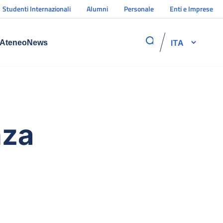
Studenti Internazionali
Alumni
Personale
Enti e Imprese
ITA
Ateneo
News
nza