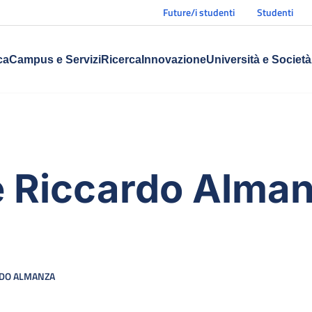
Future/i studenti
Studenti
ca
Campus e Servizi
Ricerca
Innovazione
Università e Società
e Riccardo Alma
RDO ALMANZA