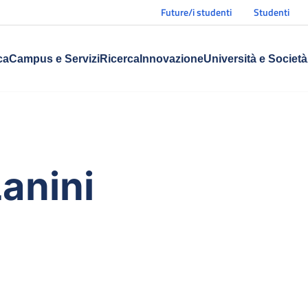
Future/i studenti
Studenti
ca
Campus e Servizi
Ricerca
Innovazione
Università e Società
anini