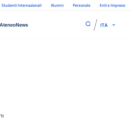
Studenti Internazionali
Alumni
Personale
Enti e Imprese
ITA
Ateneo
News
TI