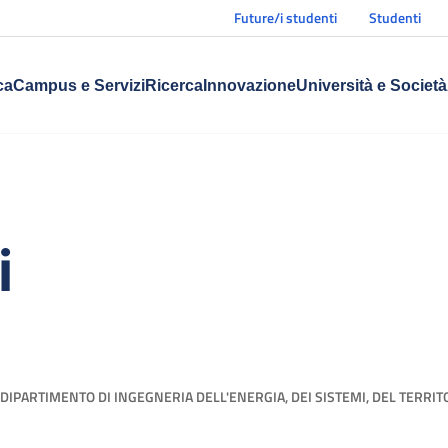
Future/i studenti
Studenti
ca
Campus e Servizi
Ricerca
Innovazione
Università e Società
i
DIPARTIMENTO DI INGEGNERIA DELL'ENERGIA, DEI SISTEMI, DEL TERRIT