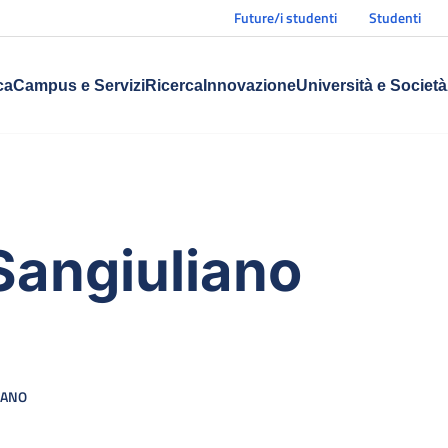
Future/i studenti
Studenti
ca
Campus e Servizi
Ricerca
Innovazione
Università e Società
Sangiuliano
IANO