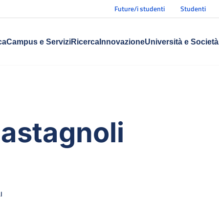
Future/i studenti
Studenti
ca
Campus e Servizi
Ricerca
Innovazione
Università e Società
astagnoli
I