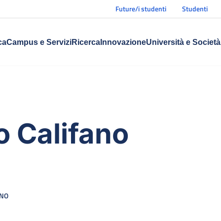
Future/i studenti
Studenti
ca
Campus e Servizi
Ricerca
Innovazione
Università e Società
o Califano
ANO