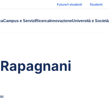
Future/i studenti
Studenti
ca
Campus e Servizi
Ricerca
Innovazione
Università e Società
 Rapagnani
NI