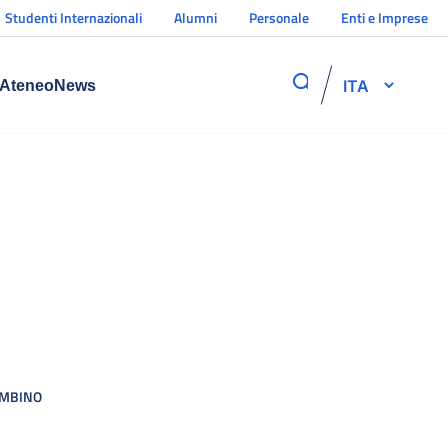
Studenti Internazionali
Alumni
Personale
Enti e Imprese
ITA
Ateneo
News
AMBINO