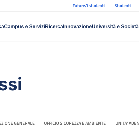
Future/i studenti
Studenti
ca
Campus e Servizi
Ricerca
Innovazione
Università e Società
ssi
EZIONE GENERALE
UFFICIO SICUREZZA E AMBIENTE
UNITA' ADE