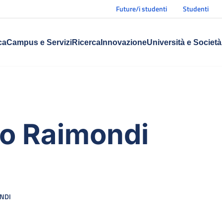
Future/i studenti
Studenti
ca
Campus e Servizi
Ricerca
Innovazione
Università e Società
o Raimondi
NDI