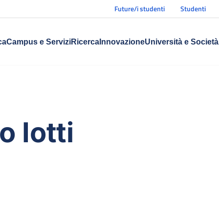
Future/i studenti
Studenti
ca
Campus e Servizi
Ricerca
Innovazione
Università e Società
 Iotti