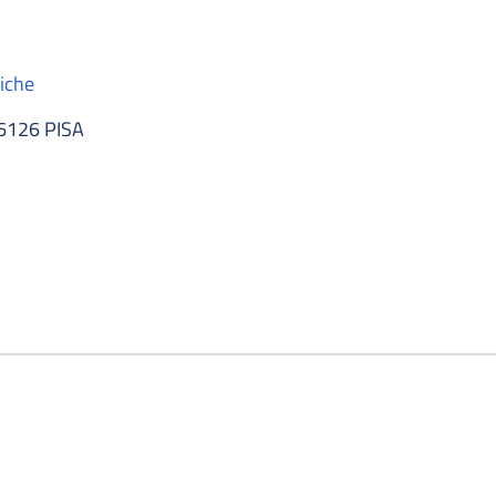
tiche
56126 PISA