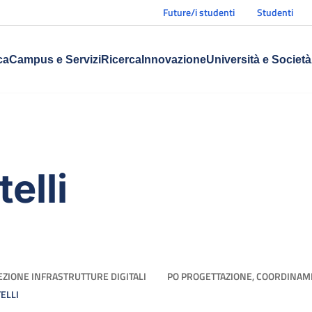
Future/i studenti
Studenti
ca
Campus e Servizi
Ricerca
Innovazione
Università e Società
elli
EZIONE INFRASTRUTTURE DIGITALI
PO PROGETTAZIONE, COORDINAM
ELLI