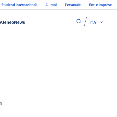
Studenti Internazionali
Alumni
Personale
Enti e Imprese
ITA
Ateneo
News
I