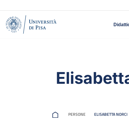
Didatti
Elisabett
PERSONE
ELISABETTA NORCI