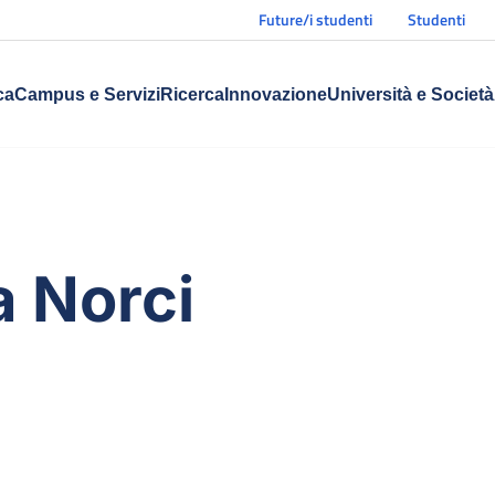
Future/i studenti
Studenti
ca
Campus e Servizi
Ricerca
Innovazione
Università e Società
a Norci