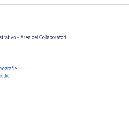
rativo - Area dei Collaboratori
onografie
iodici