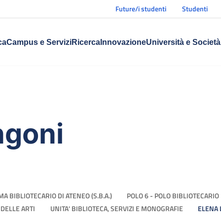
Future/i studenti
Studenti
ca
Campus e Servizi
Ricerca
Innovazione
Università e Società
ngoni
MA BIBLIOTECARIO DI ATENEO (S.B.A.)
POLO 6 - POLO BIBLIOTECARI
 DELLE ARTI
UNITA' BIBLIOTECA, SERVIZI E MONOGRAFIE
ELENA