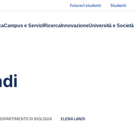
Future/i studenti
Studenti
ca
Campus e Servizi
Ricerca
Innovazione
Università e Società
ndi
DIPARTIMENTO DI BIOLOGIA
ELENA LANDI