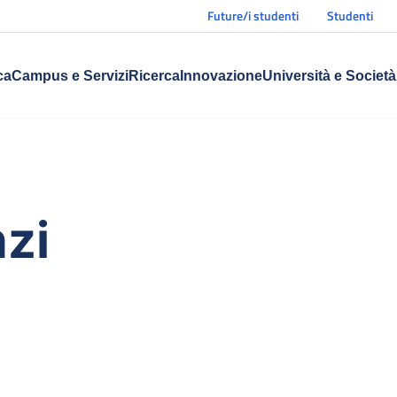
Future/i studenti
Studenti
ca
Campus e Servizi
Ricerca
Innovazione
Università e Società
zi