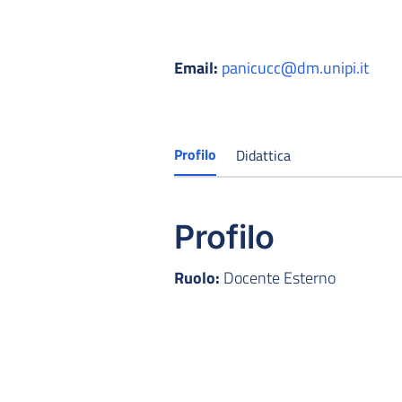
Email:
panicucc@dm.unipi.it
Profilo
Didattica
Profilo
Ruolo:
Docente Esterno