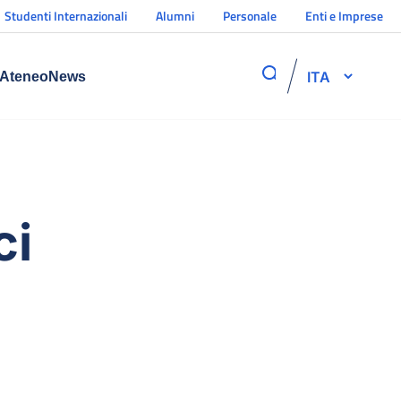
Studenti Internazionali
Alumni
Personale
Enti e Imprese
ITA
Ateneo
News
ci