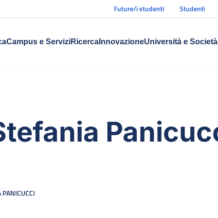
Future/i studenti
Studenti
ca
Campus e Servizi
Ricerca
Innovazione
Università e Società
Stefania Panicuc
 PANICUCCI