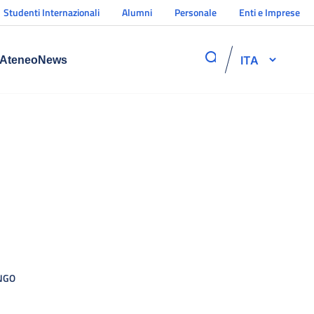
Studenti Internazionali
Alumni
Personale
Enti e Imprese
ITA
Ateneo
News
NGO