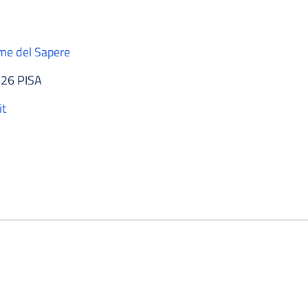
rme del Sapere
126 PISA
it