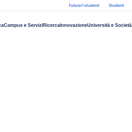
Future/i studenti
Studenti
ca
Campus e Servizi
Ricerca
Innovazione
Università e Società