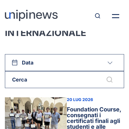
Tutte le news su:
INTERNAZIONALE
Data
20 LUG 2026
Foundation Course,
consegnati i
certificati finali agli
studenti e alle