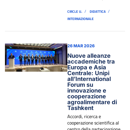
/
/
CIRCLE U.
DIDATTICA
INTERNAZIONALE
26 MAR 2026
Nuove alleanze
accademiche tra
Europa e Asia
Centrale: Unipi
all’International
Forum su
innovazione e
cooperazione
agroalimentare di
Tashkent
Accordi, ricerca e
cooperazione scientifica al
centro della partecipazione