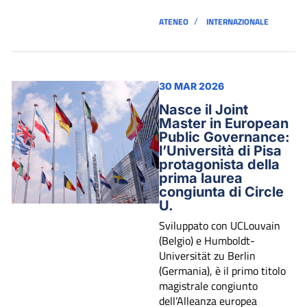
/
ATENEO
INTERNAZIONALE
30 MAR 2026
Nasce il Joint
Master in European
Public Governance:
l’Università di Pisa
protagonista della
prima laurea
congiunta di Circle
U.
Sviluppato con UCLouvain
(Belgio) e Humboldt-
Universität zu Berlin
(Germania), è il primo titolo
magistrale congiunto
dell’Alleanza europea