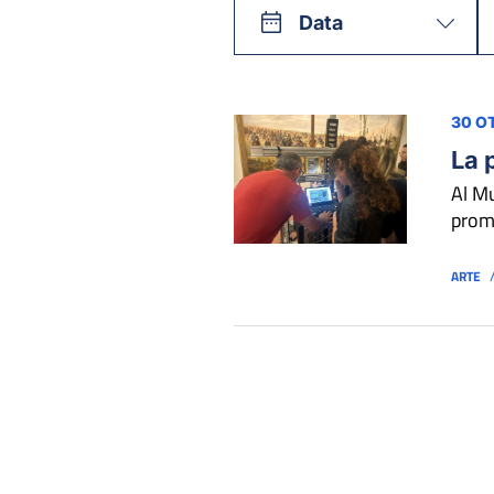
Data
30 O
La p
Al Mu
promo
ARTE