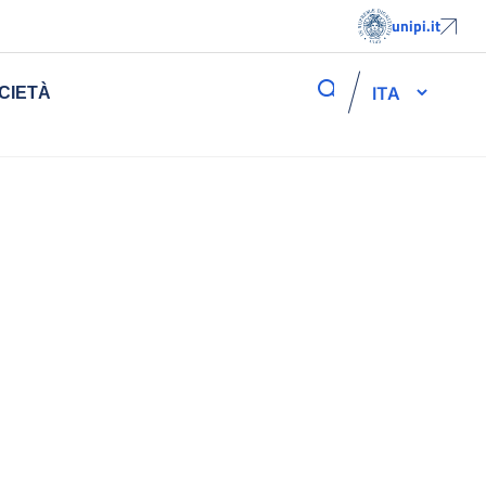
unipi.it
ITA
CIETÀ