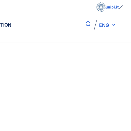
unipi.it
ENG
TION