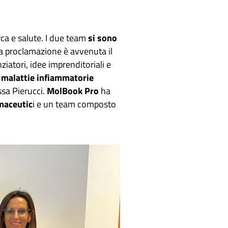
rca e salute. I due team
si sono
La proclamazione è avvenuta il
iatori, idee imprenditoriali e
e malattie infiammatorie
ssa Pierucci.
MolBook Pro
ha
rmaceutic
i e un team composto