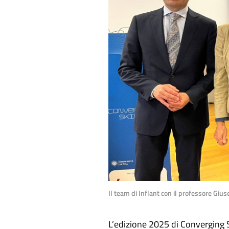
Il team di Inflant con il professore Giu
L’edizione 2025 di Converging S