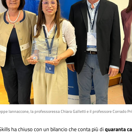
seppe Iannaccone, la professoressa Chiara Galletti e il professore Corrado Pr
kills ha chiuso con un bilancio che conta più di
quaranta c