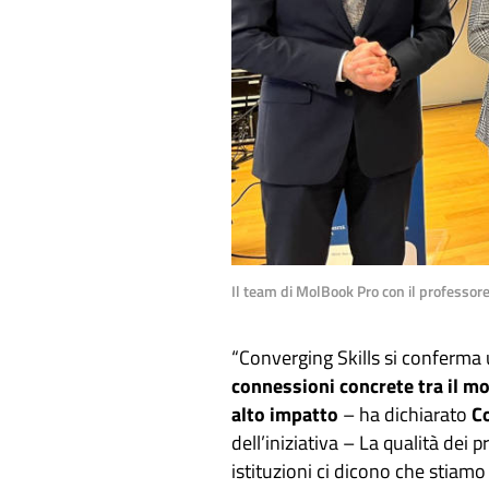
Il team di MolBook Pro con il professor
“Converging Skills si conferma u
connessioni concrete tra il mo
alto impatto
– ha dichiarato
Co
dell’iniziativa – La qualità dei 
istituzioni ci dicono che stiamo