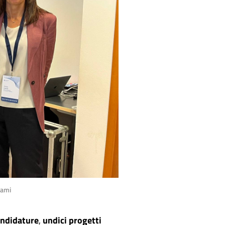
iami
andidature
,
undici progetti