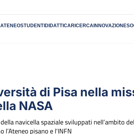
ATENEO
STUDENTI
DIDATTICA
RICERCA
INNOVAZIONE
SO
ersità di Pisa nella mi
ella NASA
della navicella spaziale sviluppati nell’ambito de
o l’Ateneo pisano e l'INFN