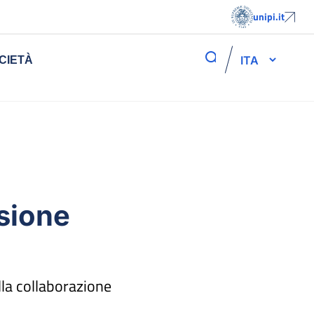
unipi.it
ITA
CIETÀ
ssione
lla collaborazione