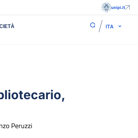
unipi.it
ITA
CIETÀ
bliotecario,
enzo Peruzzi