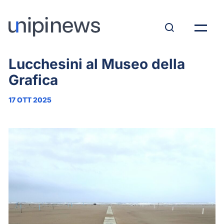
“L’albero e la città onirica”, la
mostra di Silvia Chiara
Lucchesini al Museo della
Grafica
17 OTT 2025