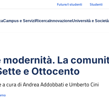
Future/i studenti
Studenti
ca
Campus e Servizi
Ricerca
Innovazione
Università e Società
e modernità. La comunit
Sette e Ottocento
 a cura di Andrea Addobbati e Umberto Cini
orno