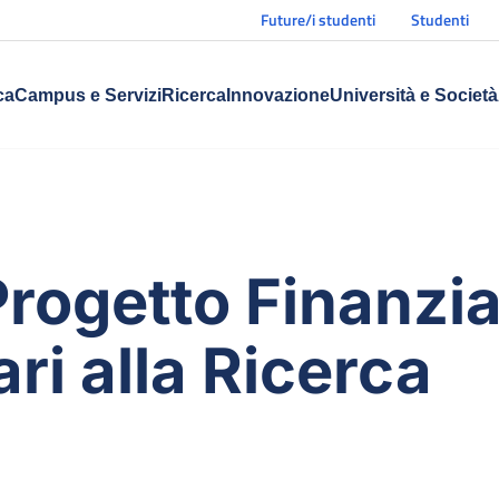
Future/i studenti
Studenti
ca
Campus e Servizi
Ricerca
Innovazione
Università e Società
 Progetto Finanzi
ri alla Ricerca