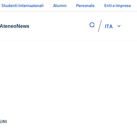
Studenti Internazionali
Alumni
Personale
Enti e Imprese
ITA
Ateneo
News
GINI